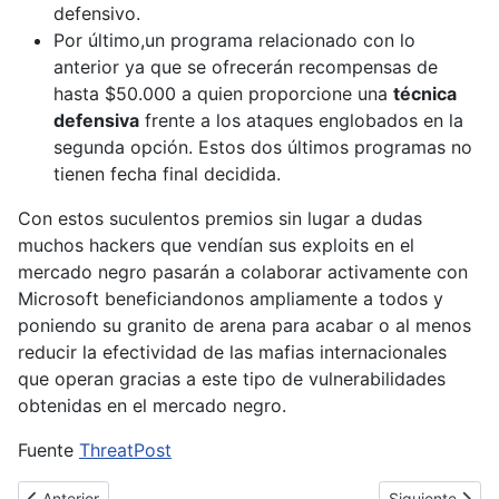
defensivo.
Por último,un programa relacionado con lo
anterior ya que se ofrecerán recompensas de
hasta $50.000 a quien proporcione una
técnica
defensiva
frente a los ataques englobados en la
segunda opción. Estos dos últimos programas no
tienen fecha final decidida.
Con estos suculentos premios sin lugar a dudas
muchos hackers que vendían sus exploits en el
mercado negro pasarán a colaborar activamente con
Microsoft beneficiandonos ampliamente a todos y
poniendo su granito de arena para acabar o al menos
reducir la efectividad de las mafias internacionales
que operan gracias a este tipo de vulnerabilidades
obtenidas en el mercado negro.
Fuente
ThreatPost
Artículo anterior: Steve Ballmer presenta Windows 8.1, vuelve el b
Artículo siguie
Anterior
Siguiente