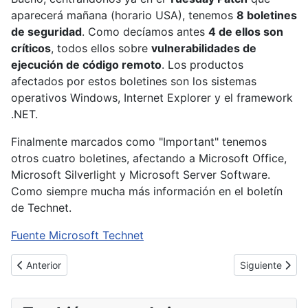
aparecerá mañana (horario USA), tenemos
8 boletines
de seguridad
. Como decíamos antes
4 de ellos son
críticos
, todos ellos sobre
vulnerabilidades de
ejecución de código remoto
. Los productos
afectados por estos boletines son los sistemas
operativos Windows, Internet Explorer y el framework
.NET.
Finalmente marcados como "Important" tenemos
otros cuatro boletines, afectando a Microsoft Office,
Microsoft Silverlight y Microsoft Server Software.
Como siempre mucha más información en el boletín
de Technet.
Fuente Microsoft Technet
Artículo anterior: Los servidores FOXACID de la NSA
Artículo siguie
Anterior
Siguiente