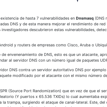
 existencia de hasta 7 vulnerabilidades en
Dnsmasq
(DNS m
tradas DNS y de esta manera mejorar el rendimiento de red
s investigadores descubrieron estas vulnerabilidades, detec
 Android y routers de empresas como Cisco, Aruba o Ubiquit
ue de envenenamiento de DNS, esto es que un atacante, a
undar al servidor DNS con un número igual de paquetes UD
vidor DNS contra un servidor autoritativo DNS por ejemplo
 paquete modificado por el atacante con el mismo número de 
 SPR (Source Port Randomization) que en vez de que el serv
leatorio (Y puertos x 65.536 TXIDs) lo cual aumentaba exp
 la trampa, surgiendo el ataque de canal-lateral. Este, de