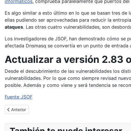
informáticos
, comprueba paralelamente que puertos del s
Es algo similar a esto último en lo que se basan tres
ellas pudiendo ser aprovechadas para reducir la entrop
ataques
. Las otras cuatro vulnerabilidades, son desbor
Los investigadores de JSOF, han demostrado cómo se pu
afectada Dnsmasq se convertía en un punto de entrada a
Actualizar a versión 2.83 
Desde el descubrimiento de las vulnerabilidades los dist
vulnerabilidades. Por lo que como siempre revisad nuevo
posible. Además y como viene y será tendencia se rec
Fuente JSOF
Artículo anterior: Doble golpe al cibercrimen
Anterior
También te puede interesar