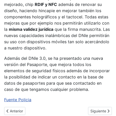
mejorado, chip
RDIF y NFC
además de renovar su
diseño, haciendo hincapie en mejorar también los
componentes holográficos y el tactocel. Todas estas
mejoras que por ejemplo nos permitirán utilizarlo con
la
misma validez jurídica
que la firma manuscrita. Las
nuevas capacidades inalámbricas del DNIe permitirán
su uso con dispositivos móviles tan solo acercándolo
a nuestro dispositivo.
Además del DNIe 3.0, se ha presentado una nueva
versión del Pasaporte, que mejora todos los
elementos de seguridad físicos además de incorporar
la posibilidad de indicar un contacto en la base de
datos de pasaportes para que sea contactado en
caso de que tengamos cualquier problema.
Fuente Policia
Artículo anterior: Las estafas más habituales en la red
Artículo sigui
Anterior
Siguiente