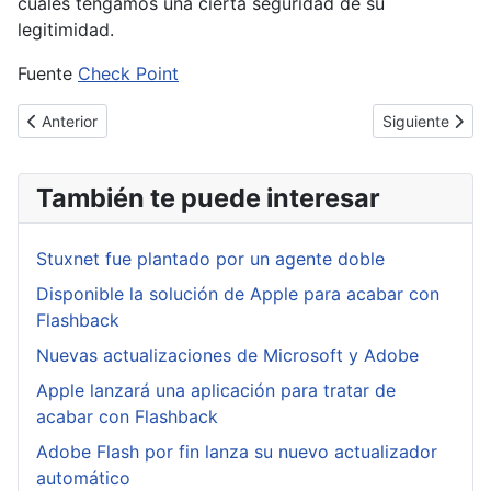
cuales tengamos una cierta seguridad de su
legitimidad.
Fuente
Check Point
Artículo anterior: Microsoft, Secure Boot y como fastidiar un si
Artículo siguie
Anterior
Siguiente
También te puede interesar
Stuxnet fue plantado por un agente doble
Disponible la solución de Apple para acabar con
Flashback
Nuevas actualizaciones de Microsoft y Adobe
Apple lanzará una aplicación para tratar de
acabar con Flashback
Adobe Flash por fin lanza su nuevo actualizador
automático