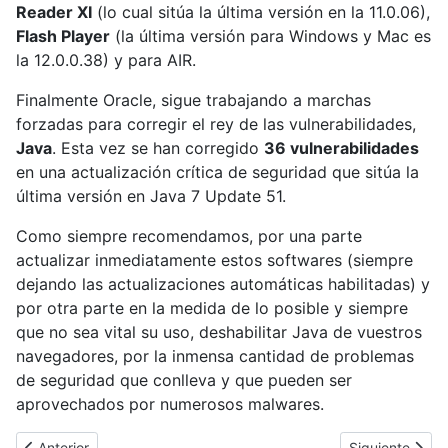
Reader XI
(lo cual sitúa la última versión en la 11.0.06),
Flash Player
(la última versión para Windows y Mac es
la 12.0.0.38) y para AIR.
Finalmente Oracle, sigue trabajando a marchas
forzadas para corregir el rey de las vulnerabilidades,
Java
. Esta vez se han corregido
36 vulnerabilidades
en una actualización crítica de seguridad que sitúa la
última versión en Java 7 Update 51.
Como siempre recomendamos, por una parte
actualizar inmediatamente estos softwares (siempre
dejando las actualizaciones automáticas habilitadas) y
por otra parte en la medida de lo posible y siempre
que no sea vital su uso, deshabilitar Java de vuestros
navegadores, por la inmensa cantidad de problemas
de seguridad que conlleva y que pueden ser
aprovechados por numerosos malwares.
Artículo anterior: La NSA recolecta y analiza millones de mensaje
Artículo siguie
Anterior
Siguiente