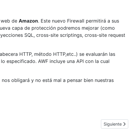
s web de
Amazon
. Este nuevo Firewall permitirá a sus
sta nueva capa de protección podremos mejorar (como
nyecciones SQL, cross-site scriptings, cross-site request
, cabecera HTTP, método HTTP,etc..) se evaluarán las
o especificado. AWF incluye una API con la cual
l nos obligará y no está mal a pensar bien nuestras
Artículo sigui
Siguiente