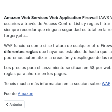
Amazon Web Services Web Application Firewall
(AWS W
usuarios a través de Access Control Lists y reglas filt
siempre recordar que ninguna seguridad es total en la r
forgery,etc...
WAF funciona como si se tratara de cualquier otro Firewa
diferentes reglas
que hayamos establecido hasta que la 
podremos automatizar la creación y despliegue de las re
Los precios para el lanzamiento se sitúan en 5$ por web 
reglas para ahorrar en los pagos.
Tenéis mucha más información en la sección sobre
WAF
Fuente
Amazon
Artículo anterior: Las defensas de EMET superadas por la propia
Anterior