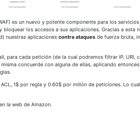
AF) es un nuevo y potente componente para los servicio
rar y bloquear los accesos a sus aplicaciones. Gracias a e
ed) nuestras aplicaciones
contra ataques
de fuerza bruta, i
ll, para cada petición (de la cual podremos filtrar IP, URI
misma concuerde con alguna de ellas, aplicando entonces l
glas.
ACL, 1$ por regla y 0.60$ por millón de peticiones. Lo cua
en la web de Amazon.
 retrocompatibilidad de Windows en sus versiones de 64 bits