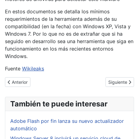
En estos documentos se detalla los mínimos
requerimientos de la herramienta además de su
compatibilidad (en la fecha) con Windows XP, Vista y
WIndows 7. Por lo que no es de extrañar que si ha
seguido en desarrollo sea una herramienta que siga en
funcionamiento en los más recientes entornos
Windows.
Fuente
Wikileaks
Artículo anterior: Microsoft lanza parches para sistemas sin s
Artículo sigui
Anterior
Siguiente
También te puede interesar
Adobe Flash por fin lanza su nuevo actualizador
automático
Windows Server 8 incluirá un servicio cloud de