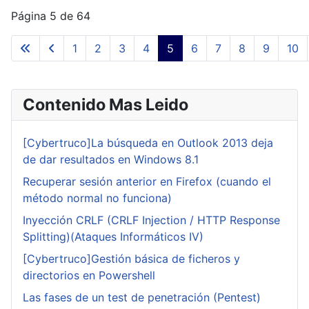
Página 5 de 64
1
2
3
4
5
6
7
8
9
10
Contenido Mas Leido
[Cybertruco]La búsqueda en Outlook 2013 deja
de dar resultados en Windows 8.1
Recuperar sesión anterior en Firefox (cuando el
método normal no funciona)
Inyección CRLF (CRLF Injection / HTTP Response
Splitting)(Ataques Informáticos IV)
[Cybertruco]Gestión básica de ficheros y
directorios en Powershell
Las fases de un test de penetración (Pentest)