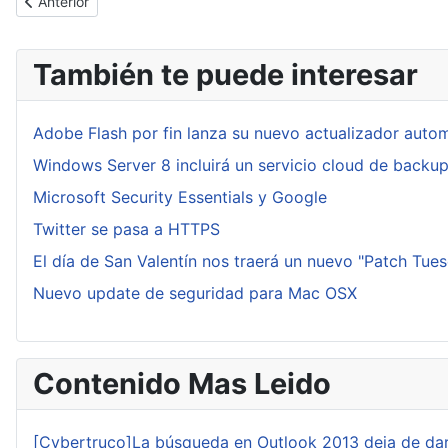
Artículo anterior: Marea, el cable submarino con mayor ancho de 
Anterior
También te puede interesar
Adobe Flash por fin lanza su nuevo actualizador auto
Windows Server 8 incluirá un servicio cloud de backu
Microsoft Security Essentials y Google
Twitter se pasa a HTTPS
El día de San Valentín nos traerá un nuevo "Patch Tue
Nuevo update de seguridad para Mac OSX
Contenido Mas Leido
[Cybertruco]La búsqueda en Outlook 2013 deja de dar