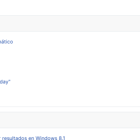
banda en el Atlántico
mático
p
sday"
 resultados en Windows 8.1