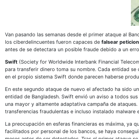
Van pasando las semanas desde el primer ataque al Banc
los ciberdelincuentes fueron capaces de
falsear peticio
antes de se detectara un posible fraude debido a un error
Swift
(Society for Worldwide Interbank Financial Teleco
para transferir dinero toma su nombre. Cada entidad se 
en el propio sistema Swift donde parecen haberse produ
En este segundo ataque de nuevo el afectado ha sido u
entidad de Bangladesh. Swift envió un aviso a todos sus
una mayor y altamente adaptativa campaña de ataques. Se
transferencias fraudulentas e incluso instalado malware 
La preocupación en esferas financieras es máxima, ya qu
facilitados por personal de los bancos, se haya consegu
meses antes de ser detectados. Tras el primer ataque se 