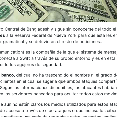
o Central de Bangladesh y sigue sin conocerse del todo el
nes
a la Reserva Federal de Nueva York para que esta les env
 gramatical y se detuvieran el resto de peticiones..
mmunication) es la compañía de la que el sistema de mensa
conecta a Swift a través de su propio entorno y es en esta
cido los agujeros de seguridad.
n
banco
, del cual no ha trascendido el nombre ni el grado d
 clientes en el cual se sugeria que ambos ataques compartí
gún las informaciones disponibles, los atacantes habrían 
en los servidores bancarios para ocultar todos estos movim
e aún no están claros los medios utilizados para estos at
ido acceso a través de ciberataques o que incluso los cib
sucedieron una serie de reproches entre las partes implica