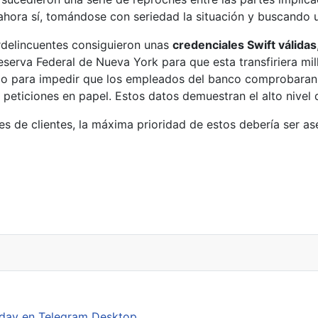
hora sí, tomándose con seriedad la situación y buscando u
delincuentes consiguieron unas
credenciales Swift válidas
Reserva Federal de Nueva York para que esta transfiriera mil
 para impedir que los empleados del banco comprobaran el 
peticiones en papel. Estos datos demuestran el alto nivel 
s de clientes, la máxima prioridad de estos debería ser as
con el contenido terrorista
0day en Telegram Desktop