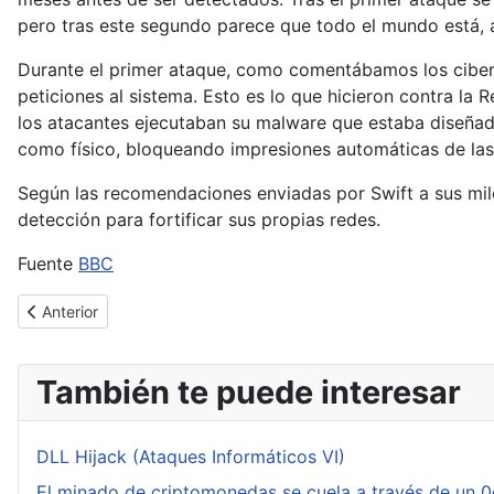
pero tras este segundo parece que todo el mundo está, a
Durante el primer ataque, como comentábamos los ciber
peticiones al sistema. Esto es lo que hicieron contra la 
los atacantes ejecutaban su malware que estaba diseñado
como físico, bloqueando impresiones automáticas de las 
Según las recomendaciones enviadas por Swift a sus mile
detección para fortificar sus propias redes.
Fuente
BBC
Artículo anterior: Microsoft avanza en sus esfuerzos para acabar 
Anterior
También te puede interesar
DLL Hijack (Ataques Informáticos VI)
El minado de criptomonedas se cuela a través de un 