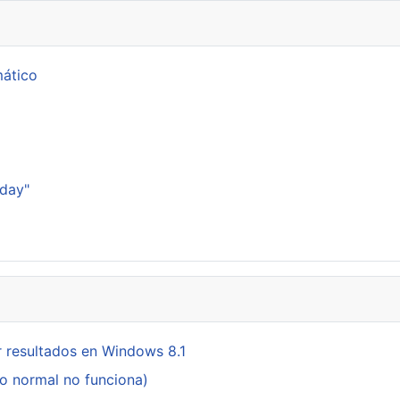
mático
p
sday"
 resultados en Windows 8.1
do normal no funciona)