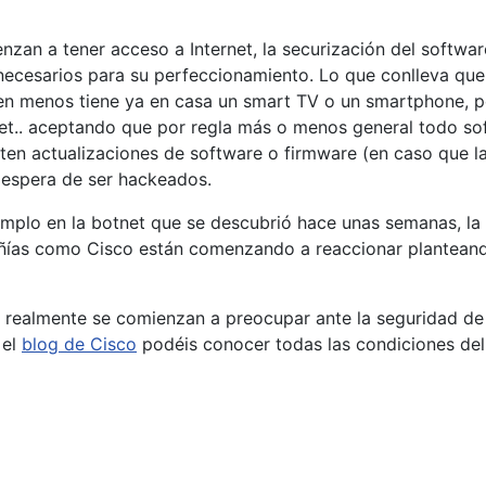
nzan a tener acceso a Internet, la securización del softwar
necesarios para su perfeccionamiento. Lo que conlleva qu
en menos tiene ya en casa un smart TV o un smartphone, p
ernet.. aceptando que por regla más o menos general todo so
ten actualizaciones de software o firmware (en caso que l
 espera de ser hackeados.
plo en la botnet que se descubrió hace unas semanas, la cu
ñías como Cisco están comenzando a reaccionar plantean
s realmente se comienzan a preocupar ante la seguridad de
 el
blog de Cisco
podéis conocer todas las condiciones del
zo, los últimos para Windows XP