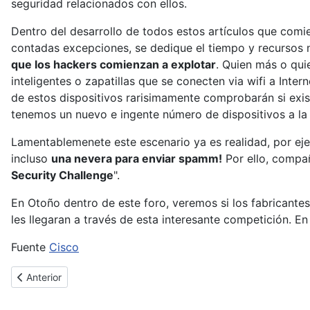
seguridad relacionados con ellos.
Dentro del desarrollo de todos estos artículos que comie
contadas excepciones, se dedique el tiempo y recursos 
que los hackers comienzan a explotar
. Quien más o qui
inteligentes o zapatillas que se conecten via wifi a Int
de estos dispositivos rarisimamente comprobarán si exis
tenemos un nuevo e ingente número de dispositivos a la
Lamentablemenete este escenario ya es realidad, por ejem
incluso
una nevera para enviar spamm!
Por ello, compa
Security Challenge
".
En Otoño dentro de este foro, veremos si los fabricante
les llegaran a través de esta interesante competición. En
Fuente
Cisco
Artículo anterior: Se anuncian los boletines de seguridad de Mar
Anterior