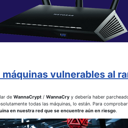
 máquinas vulnerables al
lar de
WannaCrypt
/
WannaCry
y debería haber parcheado
absolutamente todas las máquinas, lo están. Para comprob
ina en nuestra red que se encuentre aún en riesgo
.