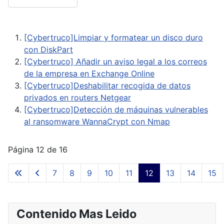
[Cybertruco]Limpiar y formatear un disco duro
con DiskPart
[Cybertruco] Añadir un aviso legal a los correos
de la empresa en Exchange Online
[Cybertruco]Deshabilitar recogida de datos
privados en routers Netgear
[Cybertruco]Detección de máquinas vulnerables
al ransomware WannaCrypt con Nmap
Página 12 de 16
7
8
9
10
11
12
13
14
15
Contenido Mas Leido