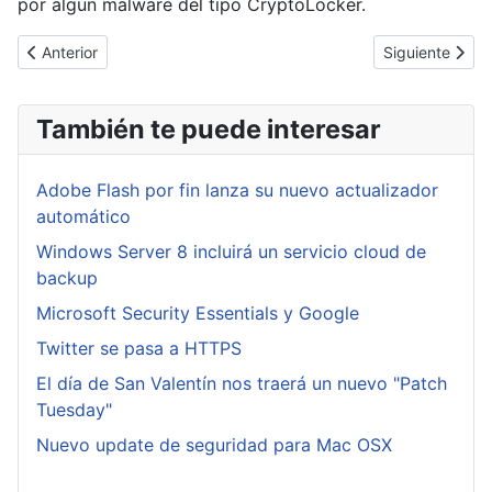
por algún malware del tipo CryptoLocker.
Artículo anterior: Nuevo 0day en Microsoft Office y parche para 
Artículo siguie
Anterior
Siguiente
También te puede interesar
Adobe Flash por fin lanza su nuevo actualizador
automático
Windows Server 8 incluirá un servicio cloud de
backup
Microsoft Security Essentials y Google
Twitter se pasa a HTTPS
El día de San Valentín nos traerá un nuevo "Patch
Tuesday"
Nuevo update de seguridad para Mac OSX