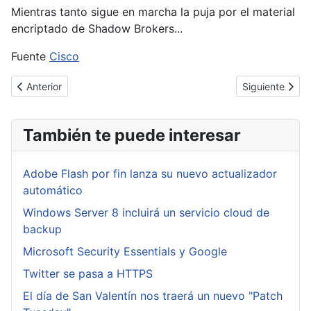
Mientras tanto sigue en marcha la puja por el material
encriptado de Shadow Brokers...
Fuente
Cisco
Artículo anterior: PowerShell pasa a ser open source y llega a Li
Artículo siguie
Anterior
Siguiente
También te puede interesar
Adobe Flash por fin lanza su nuevo actualizador
automático
Windows Server 8 incluirá un servicio cloud de
backup
Microsoft Security Essentials y Google
Twitter se pasa a HTTPS
El día de San Valentín nos traerá un nuevo "Patch