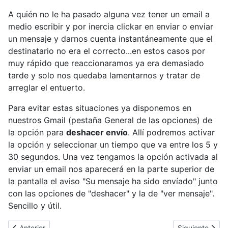
A quién no le ha pasado alguna vez tener un email a
medio escribir y por inercia clickar en enviar o enviar
un mensaje y darnos cuenta instantáneamente que el
destinatario no era el correcto...en estos casos por
muy rápido que reaccionaramos ya era demasiado
tarde y solo nos quedaba lamentarnos y tratar de
arreglar el entuerto.
Para evitar estas situaciones ya disponemos en
nuestros Gmail (pestaña General de las opciones) de
la opción para
deshacer envío
. Allí podremos activar
la opción y seleccionar un tiempo que va entre los 5 y
30 segundos. Una vez tengamos la opción activada al
enviar un email nos aparecerá en la parte superior de
la pantalla el aviso "Su mensaje ha sido envíado" junto
con las opciones de "deshacer" y la de "ver mensaje".
Sencillo y útil.
Artículo anterior: Samsung Software Update desactiva las actu
Artículo siguie
Anterior
Siguiente