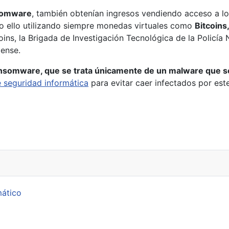
somware
, también obtenían ingresos vendiendo acceso a l
o ello utilizando siempre monedas virtuales como
Bitcoin
oins, la Brigada de Investigación Tecnológica de la Policía
dense.
ransomware, que se trata únicamente de un malware que s
 seguridad informática
para evitar caer infectados por est
ceso total a sus comunicaciones
mático
p