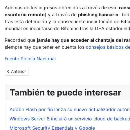
Además de los ingresos obtenidos a través de este
ran
escritorio remoto
) y a través de
phishing bancario
. Tod
tras esta detención y la consecuente incautación de Bitc
mundial en incautarse de Bitcoins tras la DEA estadouni
Recordad que
jamás hay que acceder al chantaje del 
siempre hay que tener en cuenta los
consejos básicos de
Fuente Policía Nacional
Artículo anterior: Lavabit y como prefirió cerrar antes de dar ac
Anterior
También te puede interesar
Adobe Flash por fin lanza su nuevo actualizador auto
Windows Server 8 incluirá un servicio cloud de backu
Microsoft Security Essentials y Google