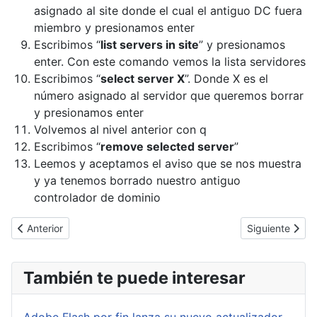
asignado al site donde el cual el antiguo DC fuera
miembro y presionamos enter
Escribimos “
list servers in site
” y presionamos
enter. Con este comando vemos la lista servidores
Escribimos “
select server X
”. Donde X es el
número asignado al servidor que queremos borrar
y presionamos enter
Volvemos al nivel anterior con q
Escribimos “
remove selected server
”
Leemos y aceptamos el aviso que se nos muestra
y ya tenemos borrado nuestro antiguo
controlador de dominio
Artículo anterior: [Cybertruco]Gestión de Active Directory con P
Artículo siguie
Anterior
Siguiente
También te puede interesar