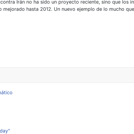
 contra Irán no ha sido un proyecto reciente, sino que los
o mejorado hasta 2012. Un nuevo ejemplo de lo mucho que se
ica para Java
mático
p
sday"