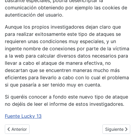
bastante especiales, podría desencriptar la
comunicación obteniendo por ejemplo las cookies de
autenticación del usuario.
Aunque los propios investigadores dejan claro que
para realizar exitosamente este tipo de ataques se
requieren unas condiciones muy especiales, y un
ingente nombre de conexiones por parte de la víctima
a la web para calcular diversos datos necesarios para
llevar a cabo el ataque de manera efectiva, no
descartan que se encuentren maneras mucho más
eficientes para llevarlo a cabo con lo cual el problema
si que pasaría a ser tenido muy en cuenta.
Si queréis conocer a fondo este nuevo tipo de ataque
no dejéis de leer el informe de estos investigadores.
Fuente Lucky 13
Artículo anterior: Microsoft y Symantec desactivan la botnet Bat
Artículo siguie
Anterior
Siguiente