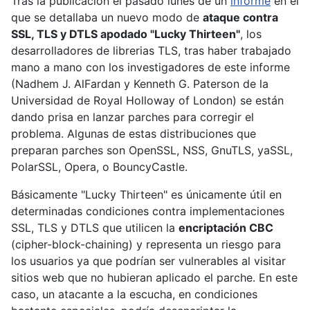
Tras la publicación el pasado lunes de un
informe
en el
que se detallaba un nuevo modo de
ataque contra
SSL, TLS y DTLS apodado "Lucky Thirteen"
, los
desarrolladores de librerias TLS, tras haber trabajado
mano a mano con los investigadores de este informe
(Nadhem J. AlFardan y Kenneth G. Paterson de la
Universidad de Royal Holloway of London) se están
dando prisa en lanzar parches para corregir el
problema. Algunas de estas distribuciones que
preparan parches son OpenSSL, NSS, GnuTLS, yaSSL,
PolarSSL, Opera, o BouncyCastle.
Básicamente "Lucky Thirteen" es únicamente útil en
determinadas condiciones contra implementaciones
SSL, TLS y DTLS que utilicen la
encriptación CBC
(cipher-block-chaining) y representa un riesgo para
los usuarios ya que podrían ser vulnerables al visitar
sitios web que no hubieran aplicado el parche. En este
caso, un atacante a la escucha, en condiciones