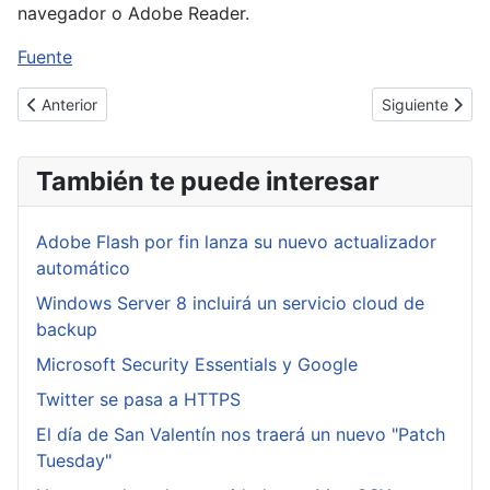
navegador o Adobe Reader.
Fuente
Artículo anterior: Los peligros de liberar una ciber arma
Artículo sigui
Anterior
Siguiente
También te puede interesar
Adobe Flash por fin lanza su nuevo actualizador
automático
Windows Server 8 incluirá un servicio cloud de
backup
Microsoft Security Essentials y Google
Twitter se pasa a HTTPS
El día de San Valentín nos traerá un nuevo "Patch
Tuesday"