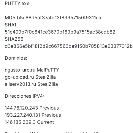
PUTTY.exe
MD5 b5c88d5af37afd13f89957150f9311ca
SHA1
51c409b7f0c641ce3670b169b9a7515ac38cdb82
SHA256
d3e866e5bf18f2d9c667563de9150b705813e03377312b
Dominios:
ngusto-uro.ru MalPuTTY
go-upload.ru StealZilla
aliserv2013.ru StealZilla
Direcciones IPV4:
144.76.120.243 Previous
193.227.240.131 Previous
146.185.239.3 Current