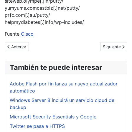
siteweb.olympe[.]in/putty/
yumyums.comcastbiz[.]net/putty/
prfc.com[.]au/putty/
helpmydiabetes[.]info/wp-includes/
Fuente
Cisco
Artículo anterior: El DNS de nuestros routers personales objetivo d
Artículo siguie
Anterior
Siguiente
También te puede interesar
Adobe Flash por fin lanza su nuevo actualizador
automático
Windows Server 8 incluirá un servicio cloud de
backup
Microsoft Security Essentials y Google
Twitter se pasa a HTTPS