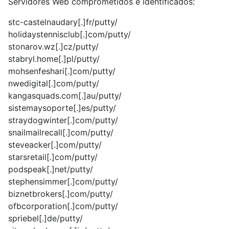
Servidores Web comprometidos e identificados:
stc-castelnaudary[.]fr/putty/
holidaystennisclub[.]com/putty/
stonarov.wz[.]cz/putty/
stabryl.home[.]pl/putty/
mohsenfeshari[.]com/putty/
nwedigital[.]com/putty/
kangasquads.com[.]au/putty/
sistemaysoporte[.]es/putty/
straydogwinter[.]com/putty/
snailmailrecall[.]com/putty/
steveacker[.]com/putty/
starsretail[.]com/putty/
podspeak[.]net/putty/
stephensimmer[.]com/putty/
biznetbrokers[.]com/putty/
ofbcorporation[.]com/putty/
spriebel[.]de/putty/