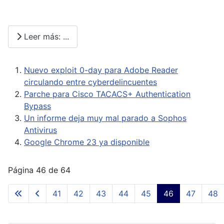
Leer más: ...
Nuevo exploit 0-day para Adobe Reader
circulando entre cyberdelincuentes
Parche para Cisco TACACS+ Authentication
Bypass
Un informe deja muy mal parado a Sophos
Antivirus
Google Chrome 23 ya disponible
Página 46 de 64
41
42
43
44
45
46
47
48