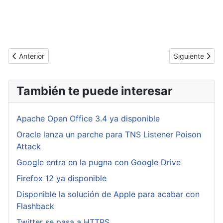
Artículo anterior: Rowhammer, atacando a la memoria DDR DRA
Artículo siguie
Anterior
Siguiente
También te puede interesar
Apache Open Office 3.4 ya disponible
Oracle lanza un parche para TNS Listener Poison
Attack
Google entra en la pugna con Google Drive
Firefox 12 ya disponible
Disponible la solución de Apple para acabar con
Flashback
Twitter se pasa a HTTPS