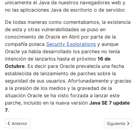
unicamente el Java de nuestros navegadores web y
no las aplicaciones Java de escritorio o de servidor.
De todas maneras como comentabamos, la existencia
de esta y otras vulnerabilidades se puso en
conocimiento de Oracle en Abril por parte de la
compañía polaca
Security Explorations
y aunque
Oracle ya había desarrollado los parches no tenía
intención de lanzarlos hasta el próximo
16 de
Octubre
. Es decir para Oracle prevalecía una fecha
establecida de lanzamiento de parches sobre la
seguridad de sus usuarios. Afortunadamente y gracias
a la presión de los medios y la gravedad de la
situación Oracle se ha visto forzada a lanzar este
parche, incluido en la nueva versión
Java SE 7 update
7
.
Artículo anterior: Facebook quiere acabar con el negocio de los 
Artículo siguie
Anterior
Siguiente