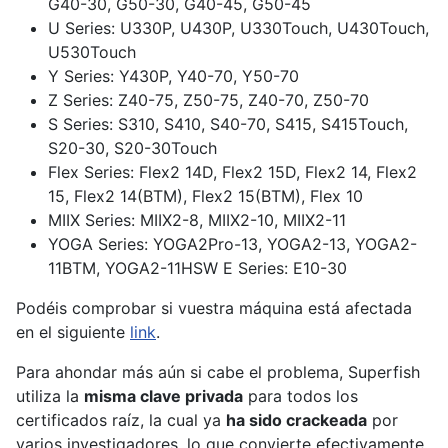
G40-30, G50-30, G40-45, G50-45
U Series: U330P, U430P, U330Touch, U430Touch,
U530Touch
Y Series: Y430P, Y40-70, Y50-70
Z Series: Z40-75, Z50-75, Z40-70, Z50-70
S Series: S310, S410, S40-70, S415, S415Touch,
S20-30, S20-30Touch
Flex Series: Flex2 14D, Flex2 15D, Flex2 14, Flex2
15, Flex2 14(BTM), Flex2 15(BTM), Flex 10
MIIX Series: MIIX2-8, MIIX2-10, MIIX2-11
YOGA Series: YOGA2Pro-13, YOGA2-13, YOGA2-
11BTM, YOGA2-11HSW E Series: E10-30
Podéis comprobar si vuestra máquina está afectada
en el siguiente
link
.
Para ahondar más aún si cabe el problema, Superfish
utiliza la
misma clave privada
para todos los
certificados raíz, la cual ya
ha sido crackeada
por
varios investigadores, lo que convierte efectivamente