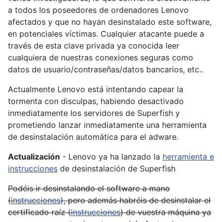
a todos los poseedores de ordenadores Lenovo
afectados y que no hayan desinstalado este software,
en potenciales víctimas. Cualquier atacante puede a
través de esta clave privada ya conocida leer
cualquiera de nuestras conexiones seguras como
datos de usuario/contraseñas/datos bancarios, etc..
Actualmente Lenovo está intentando capear la
tormenta con disculpas, habiendo desactivado
inmediatamente los servidores de Superfish y
prometiendo lanzar inmediatamente una herramienta
de desinstalación automática para el adware.
Actualización
- Lenovo ya ha lanzado la
herramienta e
instrucciones
de desinstalación de Superfish
Podéis ir desinstalando el software a mano
(
instrucciones
), pero además habréis de desinstalar el
certificado raíz (
instrucciones
) de vuestra máquina ya