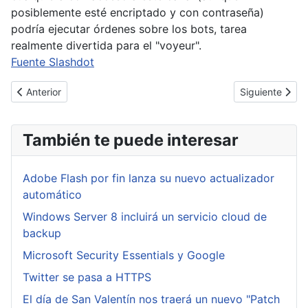
posiblemente esté encriptado y con contraseña)
podría ejecutar órdenes sobre los bots, tarea
realmente divertida para el "voyeur".
Fuente Slashdot
Artículo anterior: Un borrador de ley propone el uso de spyware p
Artículo siguie
Anterior
Siguiente
También te puede interesar
Adobe Flash por fin lanza su nuevo actualizador
automático
Windows Server 8 incluirá un servicio cloud de
backup
Microsoft Security Essentials y Google
Twitter se pasa a HTTPS
El día de San Valentín nos traerá un nuevo "Patch