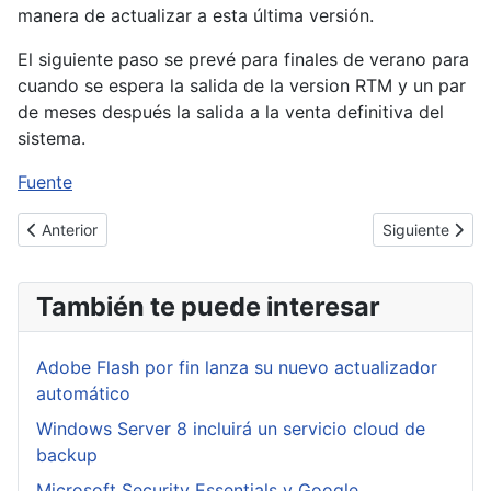
manera de actualizar a esta última versión.
El siguiente paso se prevé para finales de verano para
cuando se espera la salida de la version RTM y un par
de meses después la salida a la venta definitiva del
sistema.
Fuente
Artículo anterior: IE 10 incluye Do Not Track por defecto
Artículo sigui
Anterior
Siguiente
También te puede interesar
Adobe Flash por fin lanza su nuevo actualizador
automático
Windows Server 8 incluirá un servicio cloud de
backup
Microsoft Security Essentials y Google