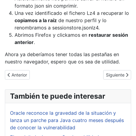
formato json sin comprimir.
Una vez identificado el fichero Lz4 a recuperar lo
copiamos a la raíz
de nuestro perfil y lo
renombramos a sessionstore.jsonlz4.
Abrimos Firefox y clickamos en
restaurar sesión
anterior
.
Ahora ya deberíamos tener todas las pestañas en
nuestro navegador, espero que os sea de utilidad.
Artículo anterior: [Cybertruco]Resetear la contraseña del usuar
Artículo sigui
Anterior
Siguiente
También te puede interesar
Oracle reconoce la gravedad de la situación y
lanza un parche para Java cuatro meses después
de conocer la vulnerabilidad